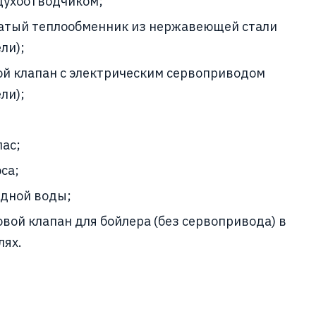
духоотводчиком;
атый теплообменник из нержавеющей стали
ли);
й клапан с электрическим сервоприводом
ли);
ас;
са;
одной воды;
вой клапан для бойлера (без сервопривода) в
лях.