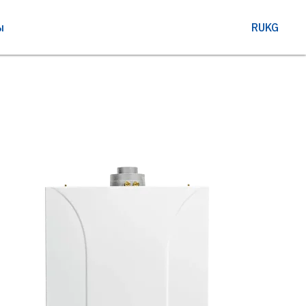
ы
RU
KG