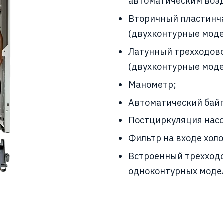
автоматическим воз
Вторичный пластинч
(двухконтурные моде
Латунный трехходово
(двухконтурные моде
Манометр;
Автоматический байп
Постциркуляция насо
Фильтр на входе хол
Встроенный трехходо
одноконтурных моде